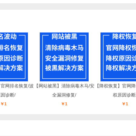
网排名恢复/波
【网站被黑】清除病毒木马/安
【降权恢复】官网降权恢
诊断/
全漏洞修复/
权原因诊断/
￥1
￥1