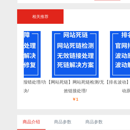
相关推荐
障】网站报错处理/功
【网站死链】网站死链检测/无
【排名波动】官
能异常解决/
效链接处理/
动原因
￥1
￥1
￥1
商品介绍
商品参数
商品参数