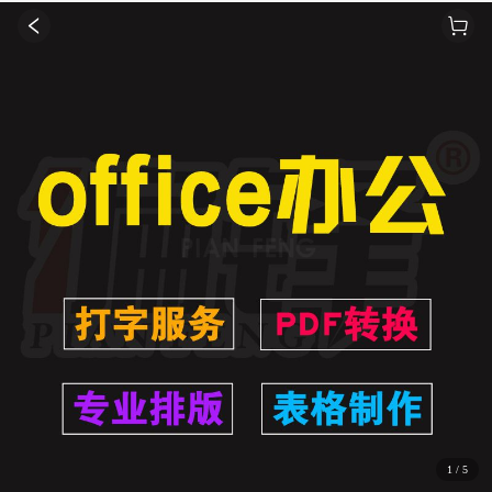
1
/
5